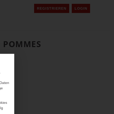
REGISTRIEREN
LOGIN
L. POMMES
.
 Daten
ge
okies
lg