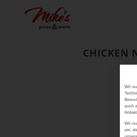
CHICKEN 
Wir nu
Techni
Besuch
auch a
Anbiet
Wir n
ein, d
unser