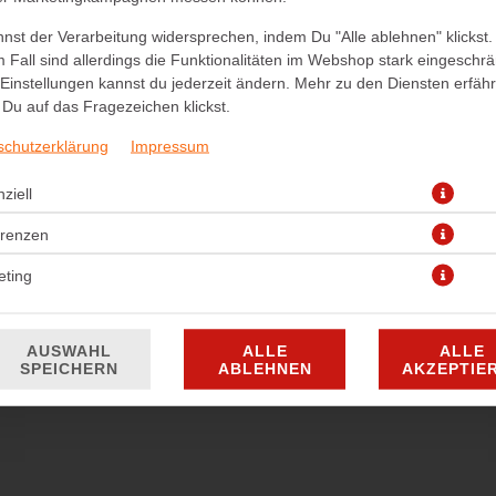
nst der Verarbeitung widersprechen, indem Du "Alle ablehnen" klickst.
panierte Hähnchenstückchen aus dem Filet geschnitten mit Pommes
 Fall sind allerdings die Funktionalitäten im Webshop stark eingeschrä
Einstellungen kannst du jederzeit ändern. Mehr zu den Diensten erfähr
7,90 € *
Du auf das Fragezeichen klickst.
schutzerklärung
* Die Preise können nach Auswahl des Stores variieren.
Impressum
ziell
erenzen
eting
AUSWAHL
ALLE
ALLE
SPEICHERN
ABLEHNEN
AKZEPTIE