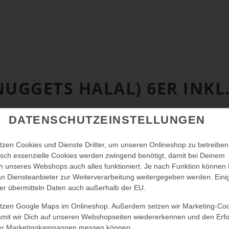
NUGGETS HALAL) 6ER INK
DATENSCHUTZEINSTELLUNGEN
tzen Cookies und Dienste Dritter, um unseren Onlineshop zu betreiben
sch essenzielle Cookies werden zwingend benötigt, damit bei Deinem
 unseres Webshops auch alles funktioniert. Je nach Funktion können
n Diensteanbieter zur Weiterverarbeitung weitergegeben werden. Eini
er übermitteln Daten auch außerhalb der EU.
utzen Google Maps im Onlineshop. Außerdem setzen wir Marketing-Co
amit wir Dich auf unseren Webshopseiten wiedererkennen und den Erfo
er Marketingkampagnen messen können.