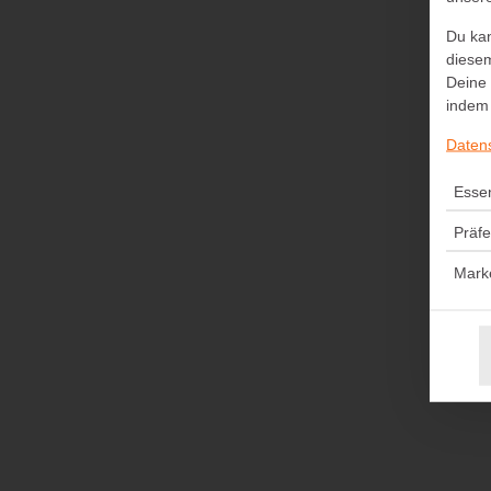
Du kan
diesem
Deine 
indem 
Daten
Essen
Präf
Mark