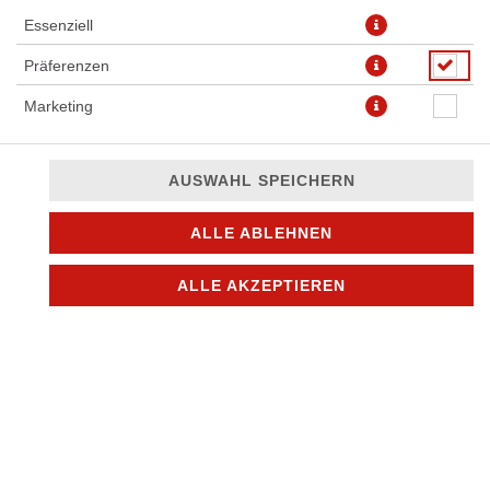
Essenziell
Präferenzen
Marketing
AUSWAHL SPEICHERN
ALLE ABLEHNEN
STORE AUSWÄHLEN
ALLE AKZEPTIEREN
MIKE´S PIZZA&MORE
MANNHEIM UG
Adresse:
Weinheimer Str. 64a