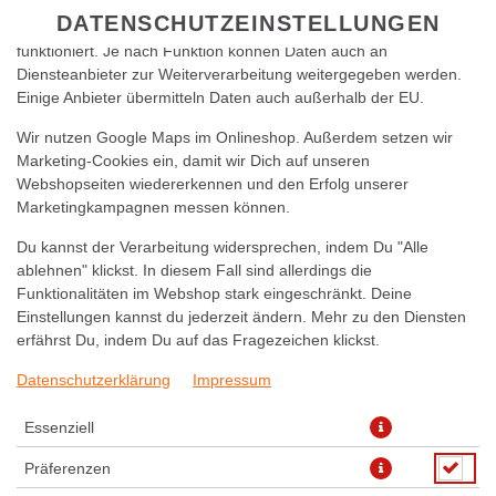
zu betreiben. Technisch essenzielle Cookies werden zwingend
DATENSCHUTZEINSTELLUNGEN
benötigt, damit bei Deinem Besuch unseres Webshops auch alles
funktioniert. Je nach Funktion können Daten auch an
Diensteanbieter zur Weiterverarbeitung weitergegeben werden.
Einige Anbieter übermitteln Daten auch außerhalb der EU.
Wir nutzen Google Maps im Onlineshop. Außerdem setzen wir
Marketing-Cookies ein, damit wir Dich auf unseren
Webshopseiten wiedererkennen und den Erfolg unserer
Marketingkampagnen messen können.
PANIERTES CORDON BLEU
Du kannst der Verarbeitung widersprechen, indem Du "Alle
VOM SCHWEIN 250G
ablehnen" klickst. In diesem Fall sind allerdings die
Funktionalitäten im Webshop stark eingeschränkt. Deine
Einstellungen kannst du jederzeit ändern. Mehr zu den Diensten
erfährst Du, indem Du auf das Fragezeichen klickst.
Datenschutzerklärung
Impressum
Essenziell
Präferenzen