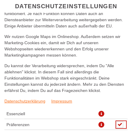
zu betreiben. Technisch essenzielle Cookies werden zwingend
DATENSCHUTZEINSTELLUNGEN
benötigt, damit bei Deinem Besuch unseres Webshops auch alles
funktioniert. Je nach Funktion können Daten auch an
Diensteanbieter zur Weiterverarbeitung weitergegeben werden.
Einige Anbieter übermitteln Daten auch außerhalb der EU.
Wir nutzen Google Maps im Onlineshop. Außerdem setzen wir
Marketing-Cookies ein, damit wir Dich auf unseren
Webshopseiten wiedererkennen und den Erfolg unserer
Marketingkampagnen messen können.
KIDS MENÜ CHICKEN
Du kannst der Verarbeitung widersprechen, indem Du "Alle
NUGGETS MIT POMMES
ablehnen" klickst. In diesem Fall sind allerdings die
Funktionalitäten im Webshop stark eingeschränkt. Deine
Einstellungen kannst du jederzeit ändern. Mehr zu den Diensten
erfährst Du, indem Du auf das Fragezeichen klickst.
Datenschutzerklärung
Impressum
Essenziell
Präferenzen