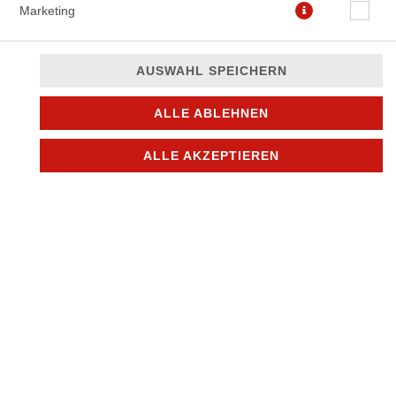
Marketing
Inkl. 1x Capri-Sun und eine kleine Überraschung
AUSWAHL SPEICHERN
7,90 *
ALLE ABLEHNEN
* Die Preise können nach Auswahl des Stores variieren.
ALLE AKZEPTIEREN
© 2026
Mike´s pizza & more
Impressum
Datenschutz
Datenschutzeinstellungen
Barrierefreiheit
AGB
Lieferdienstsoftware und Webshop von
SIDES