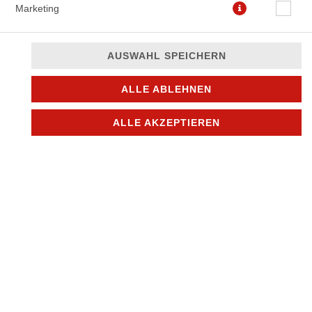
Marketing
AUSWAHL SPEICHERN
ALLE ABLEHNEN
ALLE AKZEPTIEREN
ø 33cm
14,90 € *
* Die Preise können nach Auswahl des Stores variieren.
© 2026
Mike´s pizza & more
Impressum
Datenschutz
Datenschutzeinstellungen
Barrierefreiheit
AGB
Lieferdienstsoftware und Webshop von
SIDES