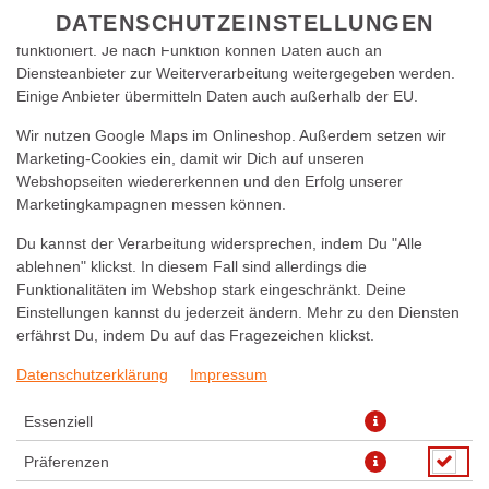
zu betreiben. Technisch essenzielle Cookies werden zwingend
DATENSCHUTZEINSTELLUNGEN
benötigt, damit bei Deinem Besuch unseres Webshops auch alles
funktioniert. Je nach Funktion können Daten auch an
Diensteanbieter zur Weiterverarbeitung weitergegeben werden.
Einige Anbieter übermitteln Daten auch außerhalb der EU.
Wir nutzen Google Maps im Onlineshop. Außerdem setzen wir
Marketing-Cookies ein, damit wir Dich auf unseren
Webshopseiten wiedererkennen und den Erfolg unserer
Marketingkampagnen messen können.
PIZZA PROSCIUTTO 33CM
Du kannst der Verarbeitung widersprechen, indem Du "Alle
ablehnen" klickst. In diesem Fall sind allerdings die
Funktionalitäten im Webshop stark eingeschränkt. Deine
Einstellungen kannst du jederzeit ändern. Mehr zu den Diensten
erfährst Du, indem Du auf das Fragezeichen klickst.
Datenschutzerklärung
Impressum
Essenziell
Präferenzen