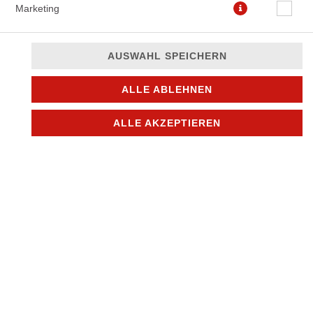
Marketing
AUSWAHL SPEICHERN
ALLE ABLEHNEN
ALLE AKZEPTIEREN
ø 48cm
29,90 € *
* Die Preise können nach Auswahl des Stores variieren.
© 2026
Mike´s pizza & more
Impressum
Datenschutz
Datenschutzeinstellungen
Barrierefreiheit
AGB
Lieferdienstsoftware und Webshop von
SIDES