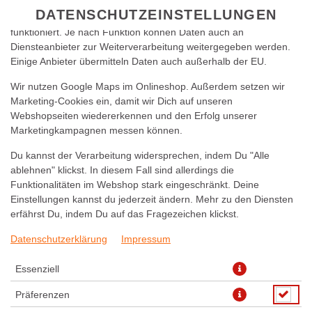
zu betreiben. Technisch essenzielle Cookies werden zwingend
DATENSCHUTZEINSTELLUNGEN
benötigt, damit bei Deinem Besuch unseres Webshops auch alles
funktioniert. Je nach Funktion können Daten auch an
Diensteanbieter zur Weiterverarbeitung weitergegeben werden.
Einige Anbieter übermitteln Daten auch außerhalb der EU.
Wir nutzen Google Maps im Onlineshop. Außerdem setzen wir
Marketing-Cookies ein, damit wir Dich auf unseren
Webshopseiten wiedererkennen und den Erfolg unserer
Marketingkampagnen messen können.
PIZZA FRUTTI DI MARE 48CM
Du kannst der Verarbeitung widersprechen, indem Du "Alle
ablehnen" klickst. In diesem Fall sind allerdings die
Funktionalitäten im Webshop stark eingeschränkt. Deine
Einstellungen kannst du jederzeit ändern. Mehr zu den Diensten
erfährst Du, indem Du auf das Fragezeichen klickst.
Datenschutzerklärung
Impressum
Essenziell
Präferenzen