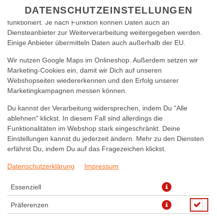
zu betreiben. Technisch essenzielle Cookies werden zwingend
DATENSCHUTZEINSTELLUNGEN
benötigt, damit bei Deinem Besuch unseres Webshops auch alles
funktioniert. Je nach Funktion können Daten auch an
Diensteanbieter zur Weiterverarbeitung weitergegeben werden.
Einige Anbieter übermitteln Daten auch außerhalb der EU.
Wir nutzen Google Maps im Onlineshop. Außerdem setzen wir
Marketing-Cookies ein, damit wir Dich auf unseren
Webshopseiten wiedererkennen und den Erfolg unserer
Marketingkampagnen messen können.
BBQ CHICKEN 28CM
Du kannst der Verarbeitung widersprechen, indem Du "Alle
ablehnen" klickst. In diesem Fall sind allerdings die
Funktionalitäten im Webshop stark eingeschränkt. Deine
Einstellungen kannst du jederzeit ändern. Mehr zu den Diensten
erfährst Du, indem Du auf das Fragezeichen klickst.
Datenschutzerklärung
Impressum
Essenziell
Präferenzen