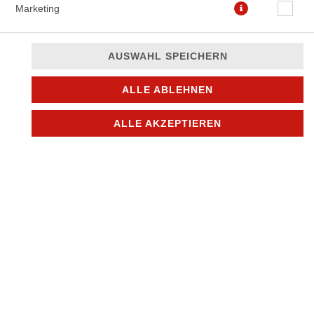
Marketing
ø 28cm
15,90 € *
AUSWAHL SPEICHERN
* Die Preise können nach Auswahl des Stores variieren.
ALLE ABLEHNEN
ALLE AKZEPTIEREN
© 2026
Mike´s pizza & more
Impressum
Datenschutz
Datenschutzeinstellungen
Barrierefreiheit
AGB
Lieferdienstsoftware und Webshop von
SIDES