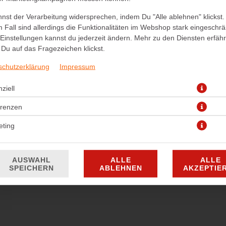
nst der Verarbeitung widersprechen, indem Du "Alle ablehnen" klickst.
ø 48cm
 Fall sind allerdings die Funktionalitäten im Webshop stark eingeschrä
Einstellungen kannst du jederzeit ändern. Mehr zu den Diensten erfähr
27,90 € *
Du auf das Fragezeichen klickst.
schutzerklärung
* Die Preise können nach Auswahl des Stores variieren.
Impressum
ziell
erenzen
eting
AUSWAHL
ALLE
ALLE
SPEICHERN
ABLEHNEN
AKZEPTIE