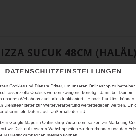
PIZZA SUCUK 48CM (HALÄL
DATENSCHUTZEINSTELLUNGEN
tzen Cookies und Dienste Dritter, um unseren Onlineshop zu betreiben
sch essenzielle Cookies werden zwingend benötigt, damit bei Deinem
 unseres Webshops auch alles funktioniert. Je nach Funktion können
n Diensteanbieter zur Weiterverarbeitung weitergegeben werden. Eini
er übermitteln Daten auch außerhalb der EU.
utzen Google Maps im Onlineshop. Außerdem setzen wir Marketing-Co
amit wir Dich auf unseren Webshopseiten wiedererkennen und den Erfo
er Marketingkampagnen messen können.