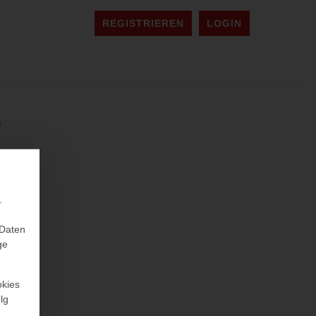
REGISTRIEREN
LOGIN
)
.
 Daten
ge
okies
lg