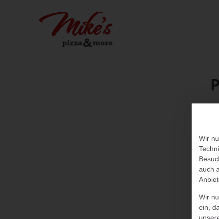
Wir nu
Techni
Besuch
auch a
Anbiet
Wir n
ein, d
unser