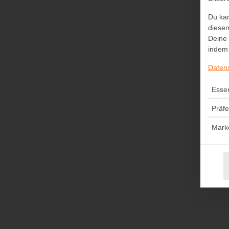
Du kan
diesem
Deine 
indem 
Daten
Essen
Präf
Mark