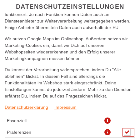
zu betreiben. Technisch essenzielle Cookies werden zwingend
DATENSCHUTZEINSTELLUNGEN
benötigt, damit bei Deinem Besuch unseres Webshops auch alles
funktioniert. Je nach Funktion können Daten auch an
Diensteanbieter zur Weiterverarbeitung weitergegeben werden.
Einige Anbieter übermitteln Daten auch außerhalb der EU.
Wir nutzen Google Maps im Onlineshop. Außerdem setzen wir
Marketing-Cookies ein, damit wir Dich auf unseren
Webshopseiten wiedererkennen und den Erfolg unserer
Marketingkampagnen messen können.
INSALATA ITALIANA
Du kannst der Verarbeitung widersprechen, indem Du "Alle
ablehnen" klickst. In diesem Fall sind allerdings die
Funktionalitäten im Webshop stark eingeschränkt. Deine
Einstellungen kannst du jederzeit ändern. Mehr zu den Diensten
erfährst Du, indem Du auf das Fragezeichen klickst.
Datenschutzerklärung
Impressum
Essenziell
Präferenzen