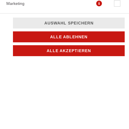
Marketing
AUSWAHL SPEICHERN
ALLE ABLEHNEN
ALLE AKZEPTIEREN
10,90 € *
* Die Preise können nach Auswahl des Stores variieren.
© 2026
Mike´s pizza & more
Impressum
Datenschutz
Datenschutzeinstellungen
Barrierefreiheit
AGB
Lieferdienstsoftware und Webshop von
SIDES