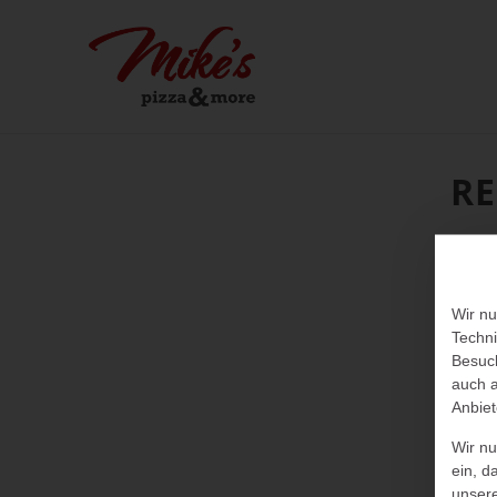
RE
Wir nu
Techni
Besuch
auch a
Anbiet
Wir n
ein, d
unser