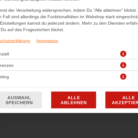
nst der Verarbeitung widersprechen, indem Du "Alle ablehnen" klickst.
 Fall sind allerdings die Funktionalitäten im Webshop stark eingeschrä
Einstellungen kannst du jederzeit ändern. Mehr zu den Diensten erfähr
Du auf das Fragezeichen klickst.
schutzerklärung
Impressum
nalen Getränken aus Fernost gründete Dietrich Mateschitz Mitte der 
ziell
brachte Red Bull Energy Drink am 1. April 1987 in Österreich auf den M
erenzen
Spitzensport, beim Studieren, in stark fordernden Berufen sowie bei
nsäure, Taurin (0,4%), Säureregulatoren (Natriumcarbonate, Magnesium
eting
ntothensäure, B6, B12), Aromen, Farbstoffe (Zuckerkulör, Riboflavine)
3,75 € *
AUSWAHL
ALLE
ALLE
SPEICHERN
ABLEHNEN
AKZEPTIE
* Die Preise können nach Auswahl des Stores variieren.