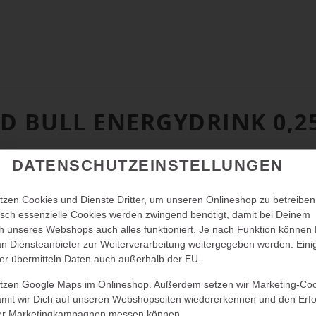
D BULL ENERGYDRINK 0,2
DATENSCHUTZEINSTELLUNGEN
tzen Cookies und Dienste Dritter, um unseren Onlineshop zu betreiben
sch essenzielle Cookies werden zwingend benötigt, damit bei Deinem
 unseres Webshops auch alles funktioniert. Je nach Funktion können
n Diensteanbieter zur Weiterverarbeitung weitergegeben werden. Eini
er übermitteln Daten auch außerhalb der EU.
utzen Google Maps im Onlineshop. Außerdem setzen wir Marketing-Co
amit wir Dich auf unseren Webshopseiten wiedererkennen und den Erfo
er Marketingkampagnen messen können.