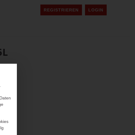
REGISTRIEREN
LOGIN
5L
.
 Daten
ge
okies
lg